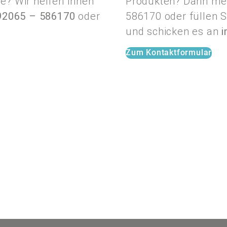
e? Wir helfen Ihnen
Produkten? Dann mel
92065 – 586170
oder
586170
oder füllen 
und schicken es an
i
Zum Kontaktformular