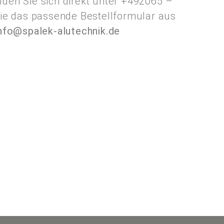
den Sie sich direkt unter
+492065 –
Sie das passende Bestellformular aus
nfo@spalek-alutechnik.de