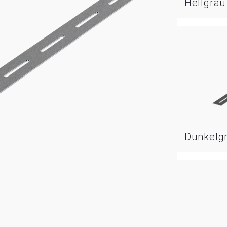
Hellgrau
Dunkelg