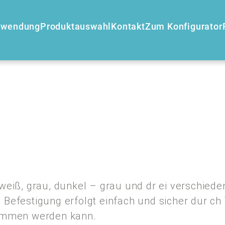
nwendung
Produktauswahl
Kontakt
Zum Konfigurator
weiß, grau, dunkel – grau und dr ei verschied
ie Befestigung erfolgt einfach und sicher dur ch
nommen werden kann.